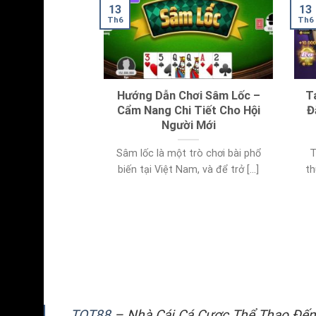
13
13
Th6
Th6
Hướng Dẫn Chơi Sâm Lốc –
Tá
Cẩm Nang Chi Tiết Cho Hội
Đ
Người Mới
Saowin – Từ nền tảng gi
Sâm lốc là một trò chơi bài phổ
T
biến tại Việt Nam, và để trở [...]
th
Saowin đã trải qua hành trình phát triển
trực tuyến. Sự phát triển này không chỉ 
Hình thành và định hướng
Saowin ra đời nhằm tạo ra một không gian
ngữ hay công nghệ cũ. Ban đầu, nền tảng 
Với mong muốn mang lại trải nghiệm tốt, 
TOT88
– Nhà Cái Cá Cược Thể Thao Đến 