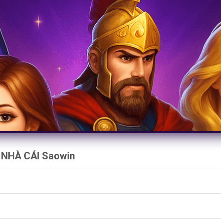
 NHÀ CÁI Saowin