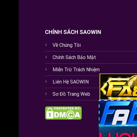
Trong thị trường nhà cái cạnh tranh, Saow
toán địa phương, giúp dễ dàng thu hút và 
trường.
CHÍNH SÁCH SAOWIN
Nhà cái linh hoạt thích ứng với xu hướng 
Về Chúng Tôi
chất lượng, làm hài lòng người chơi và t
Chính Sách Bảo Mật
Cuối cùng, tính minh bạch trong quản lý v
Miễn Trừ Trách Nhiệm
phát triển bền vững của ngành, khẳng địn
Liên Hệ SAOWIN
Điểm nhấn công nghệ – D
Sơ Đồ Trang Web
Công nghệ là yếu tố cốt lõi giúp Saowin
ứng dụng di động tiên tiến, nhà cái khôn
giải trí trực tuyến.
Hạng mục