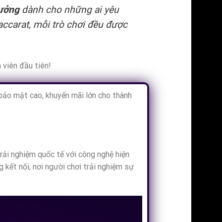
hưởng
dành cho những ai yêu
ccarat, mỗi trò chơi đều được
 viên đầu tiên!
, bảo mật cao, khuyến mãi lớn cho thành
trải nghiệm quốc tế với công nghệ hiện
ng kết nối, nơi người chơi trải nghiệm sự