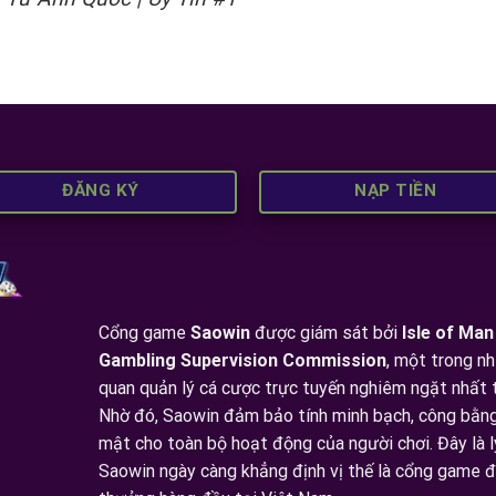
dục người chơi về trách nhiệm cá cược để họ chơi một cách lành
iến liên tục và mở rộng sang thể thao điện tử, trò chơi thực tế ả
ngành giải trí trực tuyến tại Việt Nam. Thương hiệu đang định hư
ĐĂNG KÝ
NẠP TIỀN
ính: minh bạch, an toàn và hiện đại, tạo nên sự khác biệt so với 
dịch rõ ràng.
 bảo mật nhiều lớp bảo vệ thông tin người chơi. Nhà cái sử dụng 
Cổng game
Saowin
được giám sát bởi
Isle of Man
àn, giúp game thủ yên tâm tận hưởng trò chơi.
Gambling Supervision Commission
, một trong n
 việc ứng dụng công nghệ tiên tiến như AI và dữ liệu lớn, nâng c
quan quản lý cá cược trực tuyến nghiêm ngặt nhất t
ử lý. Nhờ vào triết lý này, thương hiệu đã trở thành biểu tượng đổ
Nhờ đó, Saowin đảm bảo tính minh bạch, công bằn
mật cho toàn bộ hoạt động của người chơi. Đây là l
Saowin ngày càng khẳng định vị thế là cổng game đ