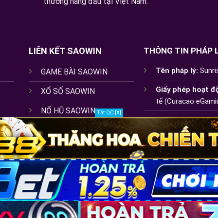
thưởng hàng đầu tại Việt Nam.
in nổi bật với chiến lược tập trung vào người dùng Việt, cung cấp
giữ chân khách hàng. Sự kết hợp giữa tiện lợi và khuyến mãi hấp 
LIÊN KẾT SAOWIN
THÔNG TIN PHÁP 
thị trường, tích hợp các trò chơi hot và cập nhật tỷ lệ cược the
Tên pháp lý:
Sunri
GAME BÀI SAOWIN
ăng sự trung thành. Nhờ đó, nền tảng xây dựng được cộng đồng m
Giấy phép hoạt đ
XỔ SỐ SAOWIN
à cam kết xã hội, như hỗ trợ từ thiện, giúp nhà cái có hình ảnh tí
tế (Curacao eGamin
NỔ HŨ SAOWIN
h vị thế hàng đầu cho game thủ Việt.
Tắt QC [X]
Mã doanh nghiệp:
Link Tải SAOWIN
NA tạo nên sự khác biệt của Saowin
Trụ sở quốc tế:
Wi
Khuyến Mãi SAOWIN
 nổi bật, mang đến trải nghiệm mượt mà và an toàn cho mọi ngườ
Văn phòng đại di
g ngừng đầu tư để nâng cao chất lượng dịch vụ, đảm bảo rằng ga
Người đại diện phá
khu vực Việt Nam
Nội dung chính
Điểm 