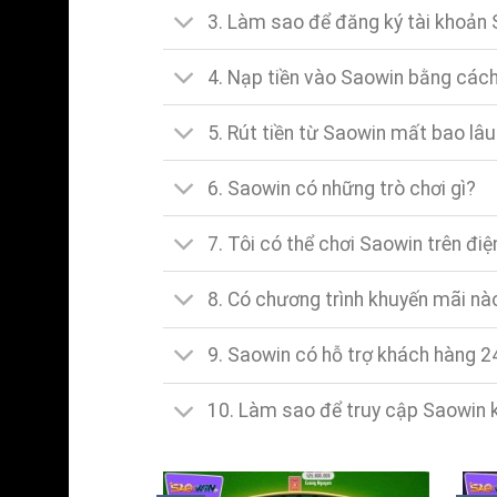
3. Làm sao để đăng ký tài khoản
4. Nạp tiền vào Saowin bằng các
5. Rút tiền từ Saowin mất bao lâ
6. Saowin có những trò chơi gì?
7. Tôi có thể chơi Saowin trên đi
8. Có chương trình khuyến mãi nà
9. Saowin có hỗ trợ khách hàng 
10. Làm sao để truy cập Saowin k