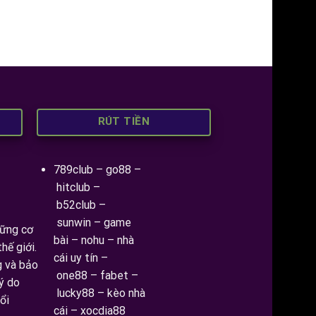
 mạnh.
o, giúp cạnh tranh với các nền tảng quốc
ớng xu hướng phát triển bền vững cho
RÚT TIỀN
đối thủ. Minh bạch thể hiện qua việc công
789club
–
go88
–
hitclub
–
mã hóa tiên tiến và kiểm tra lỗ hổng định
b52club
–
sunwin
–
game
hững cơ
bài
–
nohu
–
nhà
ao trải nghiệm người dùng. Điều này tạo
hế giới.
cái uy tín
–
i mới, thu hút nhiều game thủ trẻ tại Việt
g và bảo
one88
–
fabet
–
ý do
lucky88
–
kèo nhà
ổi
cái
–
xocdia88