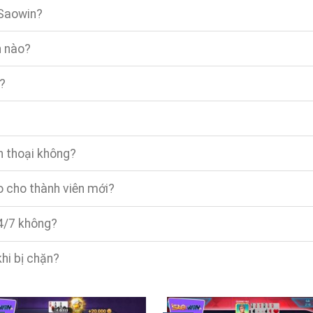
 Saowin?
h nào?
u?
ện thoại không?
o cho thành viên mới?
24/7 không?
hi bị chặn?