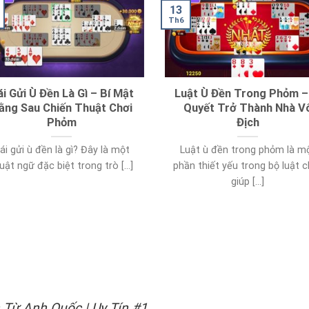
13
Th6
i Gửi Ù Đền Là Gì – Bí Mật
Luật Ù Đền Trong Phỏm –
Saowin – Hệ sinh thái giải trí trực tuyến chuẩn quốc tế
ằng Sau Chiến Thuật Chơi
Quyết Trở Thành Nhà V
Phỏm
Địch
ải trí đến thương hiệu được săn đón
ái gửi ù đền là gì? Đây là một
Luật ù đền trong phỏm là m
uật ngữ đặc biệt trong trò [...]
phần thiết yếu trong bộ luật c
 ấn tượng, biến đổi từ một nền tảng giải trí đơn giản thành biểu
giúp [...]
nhờ vào sự đổi mới liên tục mà còn từ việc lắng nghe và đáp ứng
 giải trí hiện đại cho game thủ Việt, giúp họ tiếp cận trò chơi 
kết nối người chơi với sòng bạc quốc tế, nhưng đã mở rộng thành
nhà cái đã đầu tư vào thị trường Việt Nam, nhận thấy game thủ c
Từ Anh Quốc | Uy Tín #1