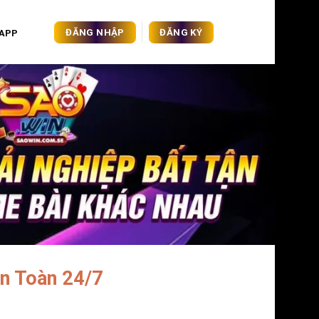
ĐĂNG NHẬP
ĐĂNG KÝ
 APP
n Toàn 24/7