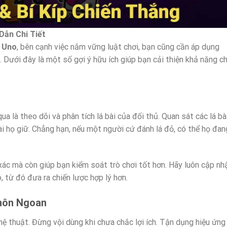
Dẫn Chi Tiết
 Uno
, bên cạnh việc nắm vững luật chơi, bạn cũng cần áp dụng
. Dưới đây là một số gợi ý hữu ích giúp bạn cải thiện khả năng c
a là theo dõi và phân tích lá bài của đối thủ. Quan sát các lá bà
i họ giữ. Chẳng hạn, nếu một người cứ đánh lá đỏ, có thể họ đan
 xác mà còn giúp bạn kiểm soát trò chơi tốt hơn. Hãy luôn cập nh
, từ đó đưa ra chiến lược hợp lý hơn.
hôn Ngoan
ệ thuật. Đừng vội dùng khi chưa chắc lợi ích. Tận dụng hiệu ứng