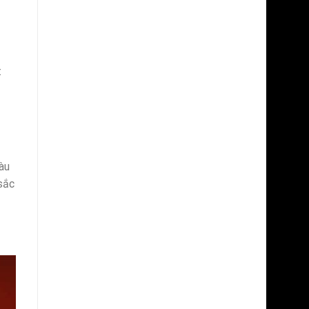
t
àu
sắc