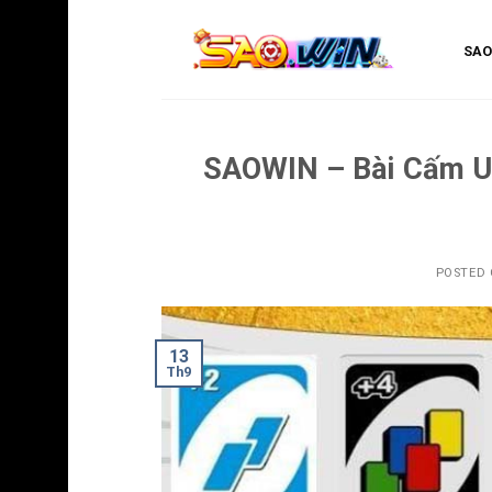
Skip
to
SAO
content
SAOWIN – Bài Cấm Un
POSTED
13
Th9