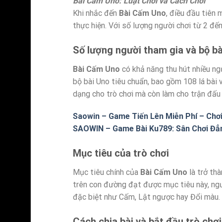
Bài Cấm Uno: Luật Chơi và Cách Chơi
Khi nhắc đến
Bài Cấm Uno
, điều đầu tiên 
thực hiện. Với số lượng người chơi từ 2 đến 
Số lượng người tham gia và bộ bà
Bài Cấm Uno
có khả năng thu hút nhiều ngư
bộ bài Uno tiêu chuẩn, bao gồm 108 lá bài 
dạng cho trò chơi mà còn làm cho trận đấu
Saowin – Game Tiến Lên Miễn Phí – Chơ
SAOWIN – Game Bài Ku789: Sân Chơi Đ
Mục tiêu của trò chơi
Mục tiêu chính của
Bài Cấm Uno
là trở thà
trên con đường đạt được mục tiêu này, ngườ
đặc biệt như Cấm, Lật ngược hay Đổi màu.
Cách chia bài và bắt đầu trò chơi