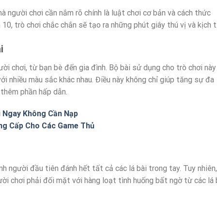
mà người chơi cần nắm rõ chính là luật chơi cơ bản và cách thức
10, trò chơi chắc chắn sẽ tạo ra những phút giây thú vị và kịch t
i
ời chơi, từ bạn bè đến gia đình. Bộ bài sử dụng cho trò chơi này
với nhiều màu sắc khác nhau. Điều này không chỉ giúp tăng sự đa
 thêm phần hấp dẫn.
i Ngay Không Cần Nạp
ẳng Cấp Cho Các Game Thủ
nh người đầu tiên đánh hết tất cả các lá bài trong tay. Tuy nhiên,
i chơi phải đối mặt với hàng loạt tình huống bất ngờ từ các lá 