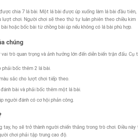
ược chia 7 lá bài. Một lá bài được úp xuống làm lá bài đầu tiên,
 lượt chơi. Người chơi sẽ theo thứ tự luân phiên theo chiều kim
bài hoặc bốc bài từ chồng bài úp nếu không có lá bài phù hợp.
của chúng
iữ vai trò quan trọng và ảnh hưởng lớn đến diễn biến trận đấu. Cụ t
p phải bốc thêm 2 lá bài.
màu sắc cho lượt chơi tiếp theo.
 đánh bài và phải bốc thêm một lá bài.
iúp người đánh có cơ hội phản công.
?
g tay, họ sẽ trở thành người chiến thắng trong trò chơi. Điều này
gười chơi phải tập trung cao độ.