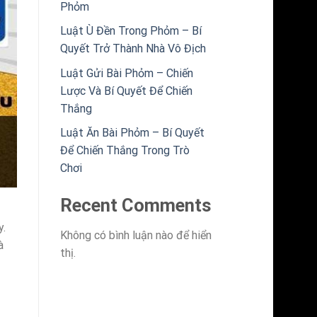
Phỏm
Luật Ù Đền Trong Phỏm – Bí
Quyết Trở Thành Nhà Vô Địch
Luật Gửi Bài Phỏm – Chiến
Lược Và Bí Quyết Để Chiến
Thắng
Luật Ăn Bài Phỏm – Bí Quyết
Để Chiến Thắng Trong Trò
Chơi
Recent Comments
y.
Không có bình luận nào để hiển
à
thị.