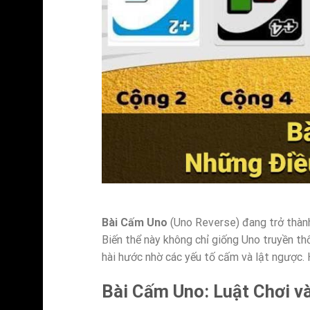
Bài Cấm Uno
(Uno Reverse) đang trở thành 
Biến thể này không chỉ giống Uno truyền t
hài hước nhờ các yếu tố cấm và lật ngược.
Bài Cấm Uno: Luật Chơi v