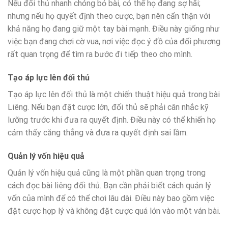
Nếu đối thủ nhanh chóng bỏ bài, có thể họ đang sợ hãi;
nhưng nếu họ quyết định theo cược, bạn nên cẩn thận với
khả năng họ đang giữ một tay bài mạnh. Điều này giống như
việc bạn đang chơi cờ vua, nơi việc đọc ý đồ của đối phương
rất quan trọng để tìm ra bước đi tiếp theo cho mình.
Tạo áp lực lên đối thủ
Tạo áp lực lên đối thủ là một chiến thuật hiệu quả trong bài
Liêng. Nếu bạn đặt cược lớn, đối thủ sẽ phải cân nhắc kỹ
lưỡng trước khi đưa ra quyết định. Điều này có thể khiến họ
cảm thấy căng thẳng và đưa ra quyết định sai lầm.
Quản lý vốn hiệu quả
Quản lý vốn hiệu quả cũng là một phần quan trọng trong
cách đọc bài liêng đối thủ. Bạn cần phải biết cách quản lý
vốn của mình để có thể chơi lâu dài. Điều này bao gồm việc
đặt cược hợp lý và không đặt cược quá lớn vào một ván bài.