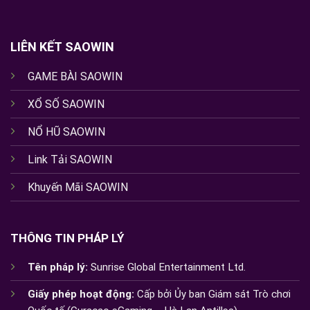
LIÊN KẾT SAOWIN
GAME BÀI SAOWIN
XỔ SỐ SAOWIN
NỔ HŨ SAOWIN
Link Tải SAOWIN
Khuyến Mãi SAOWIN
THÔNG TIN PHÁP LÝ
Tên pháp lý:
Sunrise Global Entertainment Ltd.
Giấy phép hoạt động:
Cấp bởi Ủy ban Giám sát Trò chơi