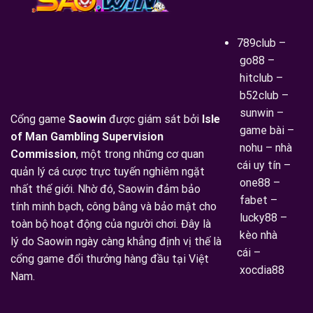
789club
–
go88
–
hitclub
–
b52club
–
sunwin
–
Cổng game
Saowin
được giám sát bởi
Isle
game bài
–
of Man Gambling Supervision
nohu
–
nhà
Commission
, một trong những cơ quan
cái uy tín
–
quản lý cá cược trực tuyến nghiêm ngặt
one88
–
nhất thế giới. Nhờ đó, Saowin đảm bảo
fabet
–
tính minh bạch, công bằng và bảo mật cho
lucky88
–
toàn bộ hoạt động của người chơi. Đây là
kèo nhà
lý do Saowin ngày càng khẳng định vị thế là
cái
–
cổng game đổi thưởng hàng đầu tại Việt
xocdia88
Nam.