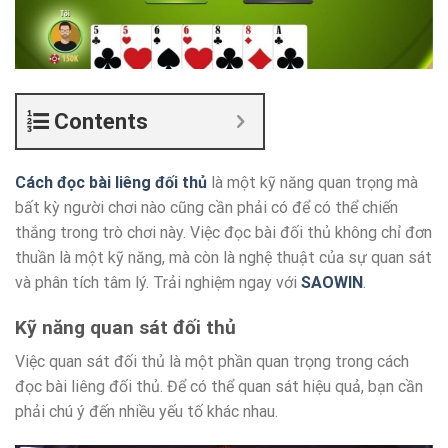
Contents
Cách đọc bài liêng đối thủ
là một kỹ năng quan trọng mà
bất kỳ người chơi nào cũng cần phải có để có thể chiến
thắng trong trò chơi này. Việc đọc bài đối thủ không chỉ đơn
thuần là một kỹ năng, mà còn là nghệ thuật của sự quan sát
và phân tích tâm lý. Trải nghiệm ngay với
SAOWIN
.
Kỹ năng quan sát đối thủ
Việc quan sát đối thủ là một phần quan trọng trong cách
đọc bài liêng đối thủ. Để có thể quan sát hiệu quả, bạn cần
phải chú ý đến nhiều yếu tố khác nhau.