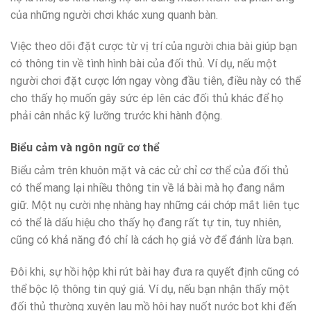
của những người chơi khác xung quanh bàn.
Việc theo dõi đặt cược từ vị trí của người chia bài giúp bạn
có thông tin về tình hình bài của đối thủ. Ví dụ, nếu một
người chơi đặt cược lớn ngay vòng đầu tiên, điều này có thể
cho thấy họ muốn gây sức ép lên các đối thủ khác để họ
phải cân nhắc kỹ lưỡng trước khi hành động.
Biểu cảm và ngôn ngữ cơ thể
Biểu cảm trên khuôn mặt và các cử chỉ cơ thể của đối thủ
có thể mang lại nhiều thông tin về lá bài mà họ đang nắm
giữ. Một nụ cười nhẹ nhàng hay những cái chớp mắt liên tục
có thể là dấu hiệu cho thấy họ đang rất tự tin, tuy nhiên,
cũng có khả năng đó chỉ là cách họ giả vờ để đánh lừa bạn.
Đôi khi, sự hồi hộp khi rút bài hay đưa ra quyết định cũng có
thể bộc lộ thông tin quý giá. Ví dụ, nếu bạn nhận thấy một
đối thủ thường xuyên lau mồ hôi hay nuốt nước bọt khi đến