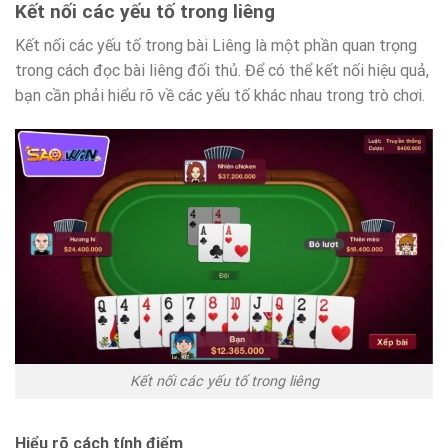
Kết nối các yếu tố trong liêng
Kết nối các yếu tố trong bài Liêng là một phần quan trọng
trong cách đọc bài liêng đối thủ. Để có thể kết nối hiệu quả,
bạn cần phải hiểu rõ về các yếu tố khác nhau trong trò chơi.
Kết nối các yếu tố trong liêng
Hiểu rõ cách tính điểm