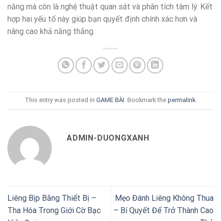
năng mà còn là nghệ thuật quan sát và phân tích tâm lý. Kết
hợp hai yếu tố này giúp bạn quyết định chính xác hơn và
nâng cao khả năng thắng.
This entry was posted in
GAME BÀI
. Bookmark the
permalink
.
ADMIN-DUONGXANH
Liêng Bịp Bằng Thiết Bị –
Mẹo Đánh Liêng Không Thua
Tha Hóa Trong Giới Cờ Bạc
– Bí Quyết Để Trở Thành Cao