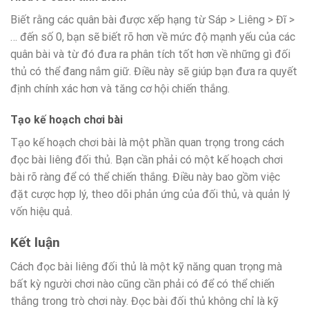
Biết rằng các quân bài được xếp hạng từ Sáp > Liêng > Đĩ >
… đến số 0, bạn sẽ biết rõ hơn về mức độ mạnh yếu của các
quân bài và từ đó đưa ra phân tích tốt hơn về những gì đối
thủ có thể đang nắm giữ. Điều này sẽ giúp bạn đưa ra quyết
định chính xác hơn và tăng cơ hội chiến thắng.
Tạo kế hoạch chơi bài
Tạo kế hoạch chơi bài là một phần quan trọng trong cách
đọc bài liêng đối thủ. Bạn cần phải có một kế hoạch chơi
bài rõ ràng để có thể chiến thắng. Điều này bao gồm việc
đặt cược hợp lý, theo dõi phản ứng của đối thủ, và quản lý
vốn hiệu quả.
Kết luận
Cách đọc bài liêng đối thủ là một kỹ năng quan trọng mà
bất kỳ người chơi nào cũng cần phải có để có thể chiến
thắng trong trò chơi này. Đọc bài đối thủ không chỉ là kỹ