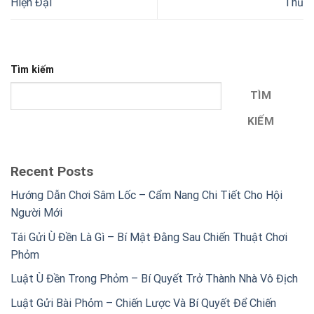
Hiện Đại
Thủ
Tìm kiếm
TÌM
KIẾM
Recent Posts
Hướng Dẫn Chơi Sâm Lốc – Cẩm Nang Chi Tiết Cho Hội
Người Mới
Tái Gửi Ù Đền Là Gì – Bí Mật Đằng Sau Chiến Thuật Chơi
Phỏm
Luật Ù Đền Trong Phỏm – Bí Quyết Trở Thành Nhà Vô Địch
Luật Gửi Bài Phỏm – Chiến Lược Và Bí Quyết Để Chiến