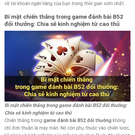
về tài khoản ngân hàng của bạn trong thời gian sớm nhất.
Bí mật chiến thắng trong game đánh bài B52
đổi thưởng: Chia sẻ kinh nghiệm từ cao thủ
Bí mật chiến thắng trong game đánh bài B52 đổi thưởng:
Chia sẻ kinh nghiệm từ cao thủ
Chiến thắng trong
game đánh bài B52 đổi thưởng
không
chỉ đơn thuần là may mắn. Nó còn phụ thuộc vào chiến lược,