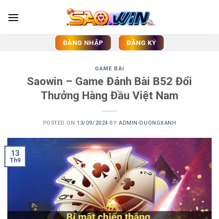
Skip
to
content
ĐĂNG NHẬP
ĐĂNG KÝ
GAME BÀI
Saowin – Game Đánh Bài B52 Đổi
Thưởng Hàng Đầu Việt Nam
POSTED ON
13/09/2024
BY
ADMIN-DUONGXANH
13
Th9