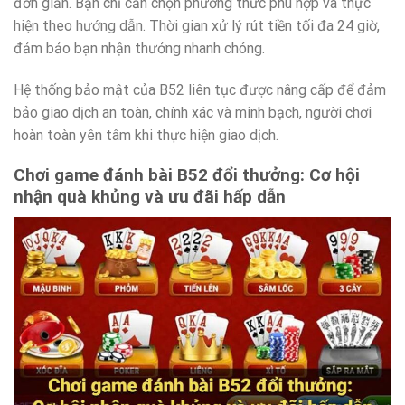
đơn giản. Bạn chỉ cần chọn phương thức phù hợp và thực
hiện theo hướng dẫn. Thời gian xử lý rút tiền tối đa 24 giờ,
đảm bảo bạn nhận thưởng nhanh chóng.
Hệ thống bảo mật của B52 liên tục được nâng cấp để đảm
bảo giao dịch an toàn, chính xác và minh bạch, người chơi
hoàn toàn yên tâm khi thực hiện giao dịch.
Chơi game đánh bài B52 đổi thưởng: Cơ hội
nhận quà khủng và ưu đãi hấp dẫn