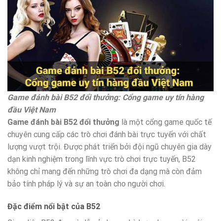
Game đánh bài B52 đổi thưởng: Cổng game uy tín hàng
đầu Việt Nam
Game đánh bài B52 đổi thưởng
là một cổng game quốc tế
chuyên cung cấp các trò chơi đánh bài trực tuyến với chất
lượng vượt trội. Được phát triển bởi đội ngũ chuyên gia dày
dạn kinh nghiệm trong lĩnh vực trò chơi trực tuyến, B52
không chỉ mang đến những trò chơi đa dạng mà còn đảm
bảo tính pháp lý và sự an toàn cho người chơi.
Đặc điểm nổi bật của B52