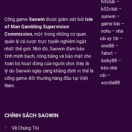
hitclub
–
b52club
–
sunwin
–
Cổng game
Saowin
được giám sát bởi
Isle
game bài
–
of Man Gambling Supervision
nohu
–
nhà
Commission
, một trong những cơ quan
cái uy tín
–
quản lý cá cược trực tuyến nghiêm ngặt
one88
–
nhất thế giới. Nhờ đó, Saowin đảm bảo
fabet
–
tính minh bạch, công bằng và bảo mật cho
lucky88
–
toàn bộ hoạt động của người chơi. Đây là
kèo nhà
lý do Saowin ngày càng khẳng định vị thế là
cái
–
cổng game đổi thưởng hàng đầu tại Việt
xocdia88
Nam.
CHÍNH SÁCH SAOWIN
Về Chúng Tôi