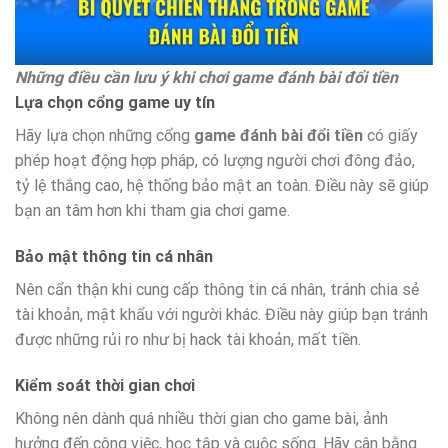
Những điều cần lưu ý khi chơi game đánh bài đổi tiền
Lựa chọn cổng game uy tín
Hãy lựa chọn những cổng
game đánh bài đổi tiền
có giấy
phép hoạt động hợp pháp, có lượng người chơi đông đảo,
tỷ lệ thắng cao, hệ thống bảo mật an toàn. Điều này sẽ giúp
bạn an tâm hơn khi tham gia chơi game.
Bảo mật thông tin cá nhân
Nên cẩn thận khi cung cấp thông tin cá nhân, tránh chia sẻ
tài khoản, mật khẩu với người khác. Điều này giúp bạn tránh
được những rủi ro như bị hack tài khoản, mất tiền.
Kiểm soát thời gian chơi
Không nên dành quá nhiều thời gian cho game bài, ảnh
hưởng đến công việc, học tập và cuộc sống. Hãy cân bằng