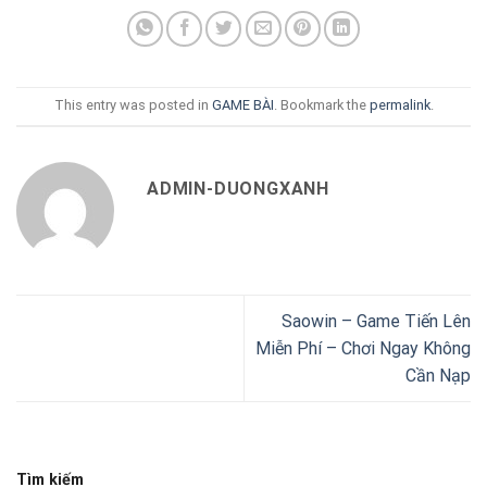
This entry was posted in
GAME BÀI
. Bookmark the
permalink
.
ADMIN-DUONGXANH
Saowin – Game Tiến Lên
Miễn Phí – Chơi Ngay Không
Cần Nạp
Tìm kiếm