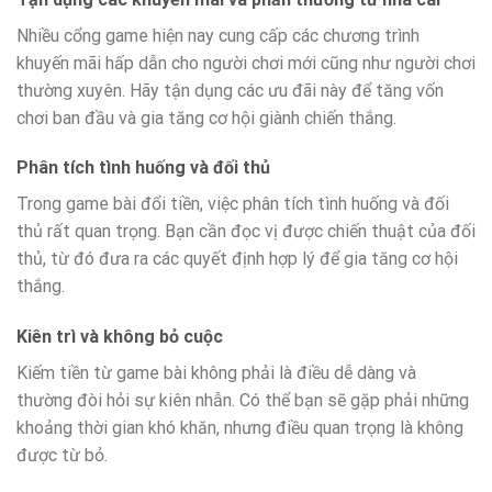
Nhiều cổng game hiện nay cung cấp các chương trình
khuyến mãi hấp dẫn cho người chơi mới cũng như người chơi
thường xuyên. Hãy tận dụng các ưu đãi này để tăng vốn
chơi ban đầu và gia tăng cơ hội giành chiến thắng.
Phân tích tình huống và đối thủ
Trong game bài đổi tiền, việc phân tích tình huống và đối
thủ rất quan trọng. Bạn cần đọc vị được chiến thuật của đối
thủ, từ đó đưa ra các quyết định hợp lý để gia tăng cơ hội
thắng.
Kiên trì và không bỏ cuộc
Kiếm tiền từ game bài không phải là điều dễ dàng và
thường đòi hỏi sự kiên nhẫn. Có thể bạn sẽ gặp phải những
khoảng thời gian khó khăn, nhưng điều quan trọng là không
được từ bỏ.