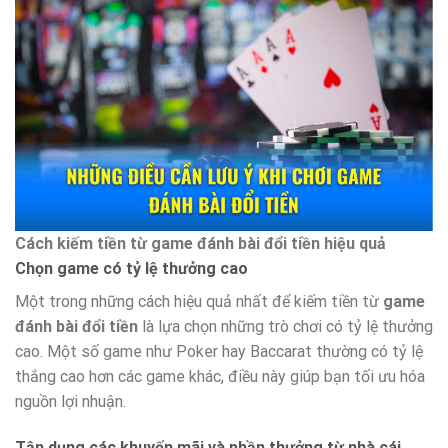
Cách kiếm tiền từ game đánh bài đổi tiền hiệu quả
Chọn game có tỷ lệ thưởng cao
Một trong những cách hiệu quả nhất để kiếm tiền từ
game
đánh bài đổi tiền
là lựa chọn những trò chơi có tỷ lệ thưởng
cao. Một số game như Poker hay Baccarat thường có tỷ lệ
thắng cao hơn các game khác, điều này giúp bạn tối ưu hóa
nguồn lợi nhuận.
Tận dụng các khuyến mãi và phần thưởng từ nhà cái