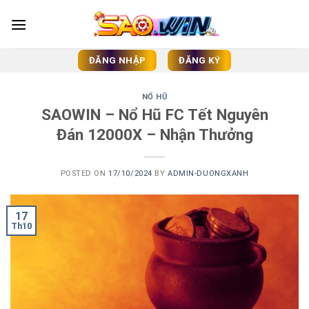
Skip
to
content
ĐĂNG NHẬP
ĐĂNG KÝ
NỔ HŨ
SAOWIN – Nổ Hũ FC Tết Nguyên
Đán 12000X – Nhận Thưởng
POSTED ON
17/10/2024
BY
ADMIN-DUONGXANH
17
Th10