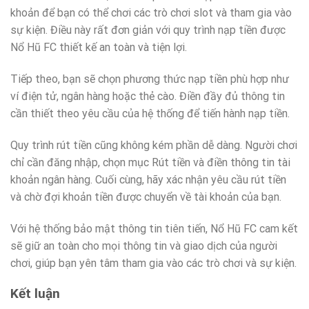
khoản để bạn có thể chơi các trò chơi slot và tham gia vào
sự kiện. Điều này rất đơn giản với quy trình nạp tiền được
Nổ Hũ FC thiết kế an toàn và tiện lợi.
Tiếp theo, bạn sẽ chọn phương thức nạp tiền phù hợp như
ví điện tử, ngân hàng hoặc thẻ cào. Điền đầy đủ thông tin
cần thiết theo yêu cầu của hệ thống để tiến hành nạp tiền.
Quy trình rút tiền cũng không kém phần dễ dàng. Người chơi
chỉ cần đăng nhập, chọn mục Rút tiền và điền thông tin tài
khoản ngân hàng. Cuối cùng, hãy xác nhận yêu cầu rút tiền
và chờ đợi khoản tiền được chuyển về tài khoản của bạn.
Với hệ thống bảo mật thông tin tiên tiến, Nổ Hũ FC cam kết
sẽ giữ an toàn cho mọi thông tin và giao dịch của người
chơi, giúp bạn yên tâm tham gia vào các trò chơi và sự kiện.
Kết luận