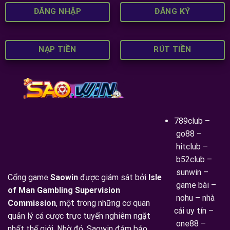
ĐĂNG NHẬP
ĐĂNG KÝ
NẠP TIỀN
RÚT TIỀN
789club
–
go88
–
hitclub
–
b52club
–
sunwin
–
Cổng game
Saowin
được giám sát bởi
Isle
game bài
–
of Man Gambling Supervision
nohu
–
nhà
Commission
, một trong những cơ quan
cái uy tín
–
quản lý cá cược trực tuyến nghiêm ngặt
one88
–
nhất thế giới. Nhờ đó, Saowin đảm bảo