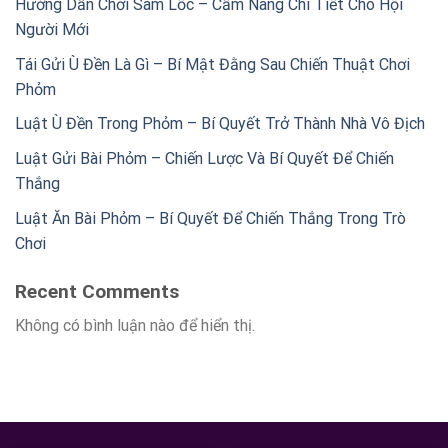
Hướng Dẫn Chơi Sâm Lốc – Cẩm Nang Chi Tiết Cho Hội
Người Mới
Tái Gửi Ù Đền Là Gì – Bí Mật Đằng Sau Chiến Thuật Chơi
Phỏm
Luật Ù Đền Trong Phỏm – Bí Quyết Trở Thành Nhà Vô Địch
Luật Gửi Bài Phỏm – Chiến Lược Và Bí Quyết Để Chiến
Thắng
Luật Ăn Bài Phỏm – Bí Quyết Để Chiến Thắng Trong Trò
Chơi
Recent Comments
Không có bình luận nào để hiển thị.