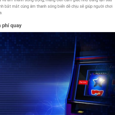
nh bắt mắt cùng âm thanh sóng biển dễ chịu sẽ giúp người chơi
a.
n phí quay