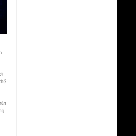
m
ơi
thể
hân
ng