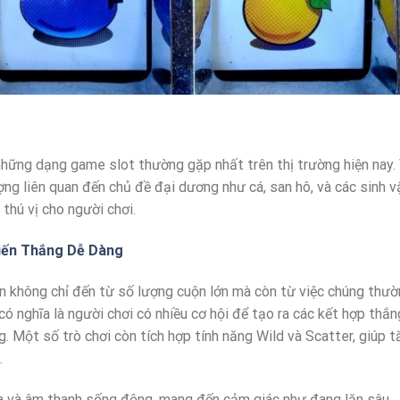
những dạng game slot thường gặp nhất trên thị trường hiện nay.
ợng liên quan đến chủ đề đại dương như cá, san hô, và các sinh v
thú vị cho người chơi.
iến Thắng Dễ Dàng
n không chỉ đến từ số lượng cuộn lớn mà còn từ việc chúng thư
có nghĩa là người chơi có nhiều cơ hội để tạo ra các kết hợp thắn
. Một số trò chơi còn tích hợp tính năng Wild và Scatter, giúp t
.
a và âm thanh sống động, mang đến cảm giác như đang lặn sâu