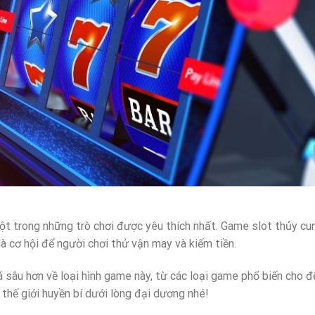
ột trong những trò chơi được yêu thích nhất. Game slot thủy cu
 là cơ hội để người chơi thử vận may và kiếm tiền.
sâu hơn về loại hình game này, từ các loại game phổ biến cho đ
thế giới huyền bí dưới lòng đại dương nhé!