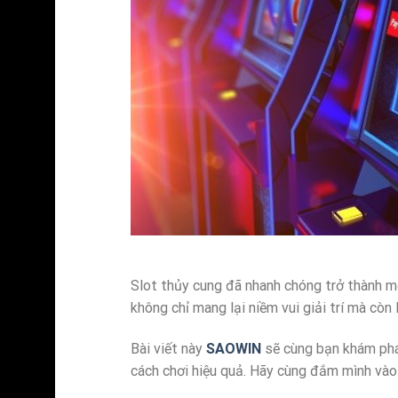
Slot thủy cung đã nhanh chóng trở thành m
không chỉ mang lại niềm vui giải trí mà còn
Bài viết này
SAOWIN
sẽ cùng bạn khám phá 
cách chơi hiệu quả. Hãy cùng đắm mình vào 