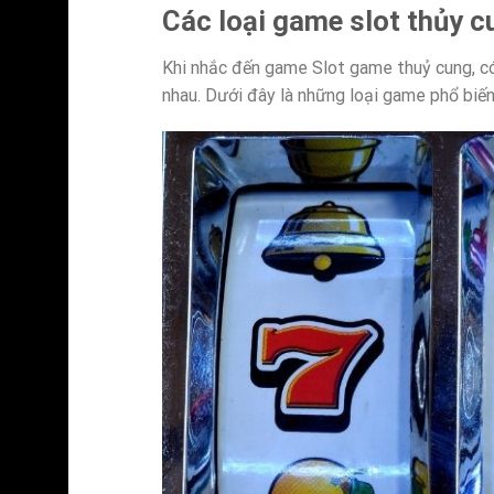
Các loại game slot thủy c
Khi nhắc đến game Slot game thuỷ cung, có 
nhau. Dưới đây là những loại game phổ biến