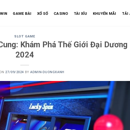
WIN
GAME BÀI
XỔ SỐ
CASINO
TÀI XỈU
KHUYẾN MÃI
TẢI
SLOT GAME
Cung: Khám Phá Thế Giới Đại Dương
2024
 ON
27/09/2024
BY
ADMIN-DUONGXANH