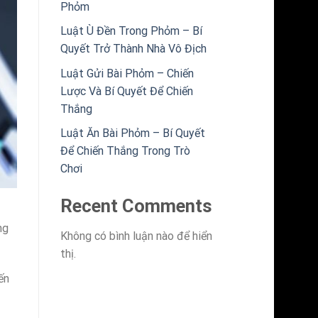
Phỏm
Luật Ù Đền Trong Phỏm – Bí
Quyết Trở Thành Nhà Vô Địch
Luật Gửi Bài Phỏm – Chiến
Lược Và Bí Quyết Để Chiến
Thắng
Luật Ăn Bài Phỏm – Bí Quyết
Để Chiến Thắng Trong Trò
Chơi
Recent Comments
ng
Không có bình luận nào để hiển
thị.
ến