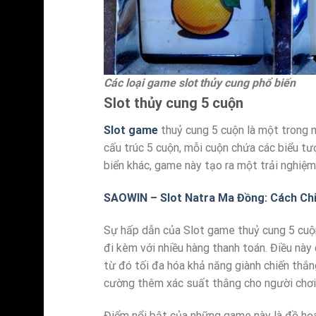
Các loại game slot thủy cung phổ biến
Slot thủy cung 5 cuộn
Slot game
thuỷ cung 5 cuộn là một trong 
cấu trúc 5 cuộn, mỗi cuộn chứa các biểu tư
biển khác, game này tạo ra một trải nghiệm 
SAOWIN – Slot Natra Ma Đồng: Cách Ch
Sự hấp dẫn của Slot game thuỷ cung 5 cuộ
đi kèm với nhiều hàng thanh toán. Điều này 
từ đó tối đa hóa khả năng giành chiến thắng
cường thêm xác suất thắng cho người chơi
Điểm nổi bật của những game này là đồ họ