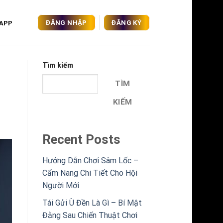
ĐĂNG NHẬP
ĐĂNG KÝ
 APP
Tìm kiếm
TÌM
KIẾM
Recent Posts
Hướng Dẫn Chơi Sâm Lốc –
Cẩm Nang Chi Tiết Cho Hội
Người Mới
Tái Gửi Ù Đền Là Gì – Bí Mật
Đằng Sau Chiến Thuật Chơi