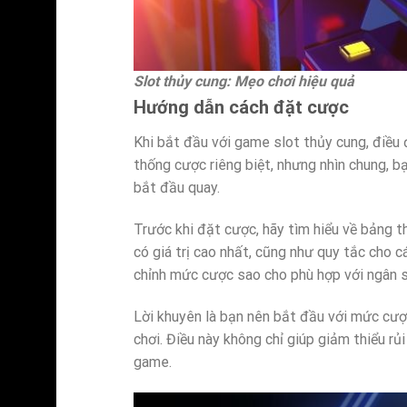
Slot thủy cung: Mẹo chơi hiệu quả
Hướng dẫn cách đặt cược
Khi bắt đầu với game slot thủy cung, điều 
thống cược riêng biệt, nhưng nhìn chung, 
bắt đầu quay.
Trước khi đặt cược, hãy tìm hiểu về bảng t
có giá trị cao nhất, cũng như quy tắc cho c
chỉnh mức cược sao cho phù hợp với ngân s
Lời khuyên là bạn nên bắt đầu với mức cược
chơi. Điều này không chỉ giúp giảm thiểu rủ
game.