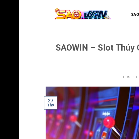
Skip
to
SAO
content
SAOWIN – Slot Thủy 
POSTED
27
Th9