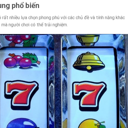
ung phổ biến
rất nhiều lựa chọn phong phú với các chủ đề và tính năng khác
 mà người chơi có thể trải nghiệm.